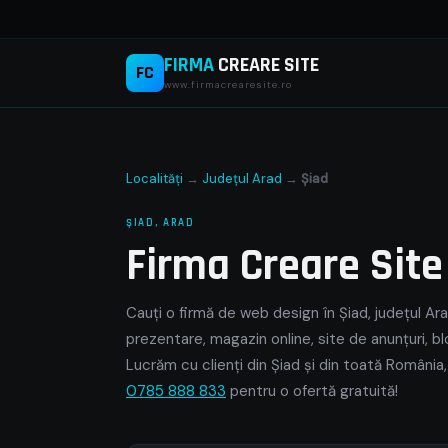
FIRMA
CREARE SITE
FC
www.firmacrearesite.ro
Localități
→
Județul Arad
→
Şiad
ŞIAD, ARAD
Firma Creare Sit
Cauți o firmă de web design în Şiad, județul Ara
prezentare, magazin online, site de anunțuri, bl
Lucrăm cu clienți din Şiad și din toată România,
0785 888 833
pentru o ofertă gratuită!