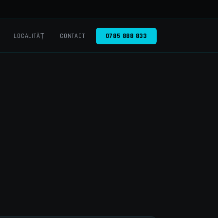
O
LOCALITĂȚI
CONTACT
0785 888 833