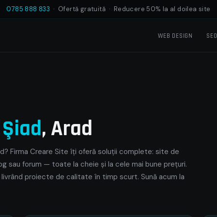
0785 888 833
· Ofertă gratuită · Reducere 50% la al doilea site
WEB DESIGN
SE
e
Şiad
, Arad
d? Firma Creare Site îți oferă soluții complete: site de
og sau forum — toate la cheie și la cele mai bune prețuri.
 livrând proiecte de calitate în timp scurt. Sună acum la