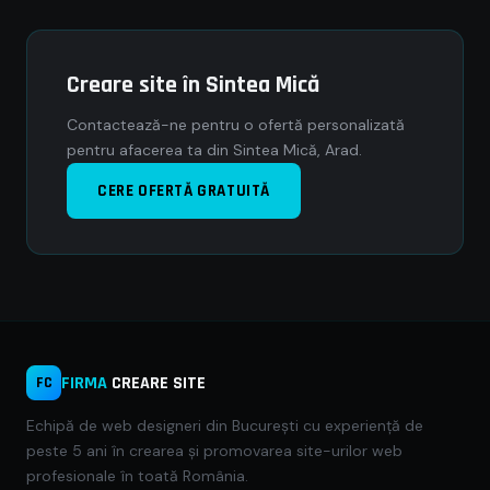
Creare site în Sintea Mică
Contactează-ne pentru o ofertă personalizată
pentru afacerea ta din Sintea Mică, Arad.
CERE OFERTĂ GRATUITĂ
FIRMA
CREARE SITE
FC
Echipă de web designeri din București cu experiență de
peste 5 ani în crearea și promovarea site-urilor web
profesionale în toată România.