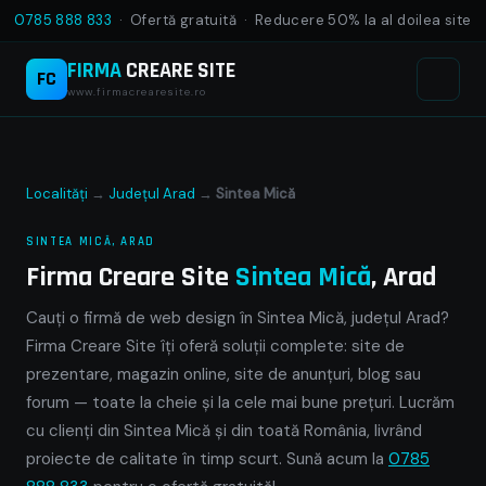
0785 888 833
· Ofertă gratuită · Reducere 50% la al doilea site
FIRMA
CREARE SITE
FC
www.firmacrearesite.ro
Localități
→
Județul Arad
→
Sintea Mică
SINTEA MICĂ, ARAD
Firma Creare Site
Sintea Mică
, Arad
Cauți o firmă de web design în Sintea Mică, județul Arad?
Firma Creare Site îți oferă soluții complete: site de
prezentare, magazin online, site de anunțuri, blog sau
forum — toate la cheie și la cele mai bune prețuri. Lucrăm
cu clienți din Sintea Mică și din toată România, livrând
proiecte de calitate în timp scurt. Sună acum la
0785