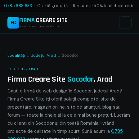
0785 888 833
· Ofertă gratuită · Reducere 50% la al doilea site
FIRMA
CREARE SITE
FC
www.firmacrearesite.ro
Localități
→
Județul Arad
→
Socodor
SOCODOR, ARAD
Firma Creare Site
Socodor
, Arad
Cauți o firmă de web design în Socodor, județul Arad?
Firma Creare Site îți oferă soluții complete: site de
prezentare, magazin online, site de anunțuri, blog sau
forum — toate la cheie și la cele mai bune prețuri. Lucrăm
cu clienți din Socodor și din toată România, livrând
proiecte de calitate în timp scurt. Sună acum la
0785