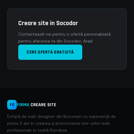
Creare site în Socodor
Contactează-ne pentru o ofertă personalizată
pentru afacerea ta din Socodor, Arad.
CERE OFERTĂ GRATUITĂ
FIRMA
CREARE SITE
FC
Echipă de web designeri din București cu experiență de
peste 5 ani în crearea și promovarea site-urilor web
profesionale în toată România.