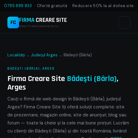
0785 888 833
· Ofertă gratuită · Reducere 50% la al doilea site
FIRMA
CREARE SITE
FC
www.firmacrearesite.ro
Localități
→
Județul Arges
→
Bădeşti (Bârla)
BĂDEŞTI (BÂRLA), ARGES
Firma Creare Site
Bădeşti (Bârla)
,
Arges
Cauți o firmă de web design în Bădeşti (Bârla), județul
Arges? Firma Creare Site îți oferă soluții complete: site
de prezentare, magazin online, site de anunțuri, blog sau
forum — toate la cheie și la cele mai bune prețuri. Lucrăm
cu clienți din Bădeşti (Bârla) și din toată România, livrând