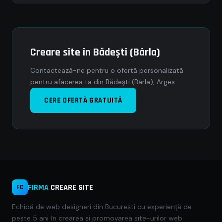
Creare site în Bădeşti (Bârla)
Contactează-ne pentru o ofertă personalizată
pentru afacerea ta din Bădeşti (Bârla), Arges.
CERE OFERTĂ GRATUITĂ
FIRMA
CREARE SITE
FC
Echipă de web designeri din București cu experiență de
peste 5 ani în crearea și promovarea site-urilor web