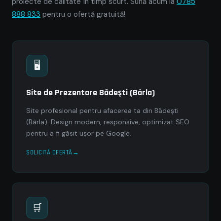
proiecte de calitate în timp scurt. Sună acum la
0785
888 833
pentru o ofertă gratuită!
🖥
Site de Prezentare Bădeşti (Bârla)
Site profesional pentru afacerea ta din Bădeşti
(Bârla). Design modern, responsive, optimizat SEO
pentru a fi găsit ușor pe Google.
SOLICITĂ OFERTĂ
🛒